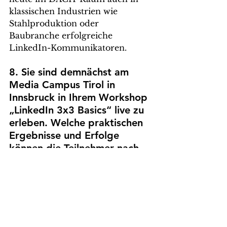
klassischen Industrien wie 
Stahlproduktion oder 
Baubranche erfolgreiche 
LinkedIn-Kommunikatoren.
8. Sie sind demnächst am 
Media Campus Tirol in 
Innsbruck in Ihrem Workshop 
„LinkedIn 3x3 Basics“ live zu 
erleben. Welche praktischen 
Ergebnisse und Erfolge 
können die Teilnehmer nach 
Ihrem Workshop erwarten?
Ritchie Pettauer: 
Die Teilnehmer 
bekommen ein grundlegendes 
Verständnis für die Plattform – 
eine solide Wissensbasis für die 