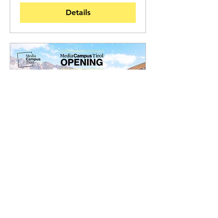
Details
Media Campus Tirol
Opening
Do., 30. Jän.
Mehr Infos
Details