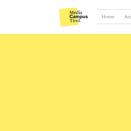
Home
An