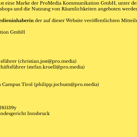
ist eine Marke der ProMedia Kommunikation GmbH, unter der
kshops und die Nutzung von Räumlichkeiten angeboten werde
edieninhaberin
der auf dieser Website veröffentlichten Mittei
tion GmbH
tsführer (
christian.jost@pro.media
)
häftsführer (
stefan.kroell@pro.media
)
 Campus Tirol (
philipp.jochum@pro.media
)
285139y
ndesgericht Innsbruck