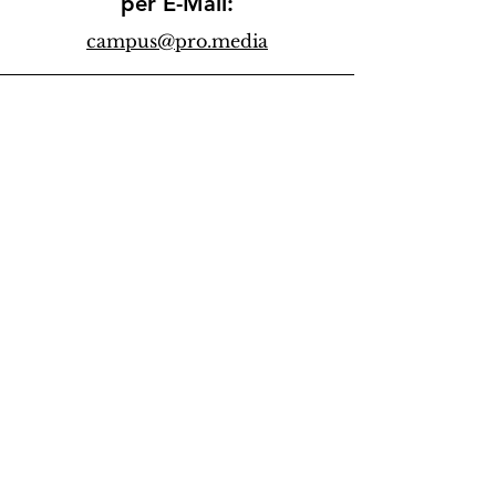
per E-Mail:
campus@pro.media
via WhatsApp:
+43 664 3876606
(Mo-Do, 8-20 Uhr)