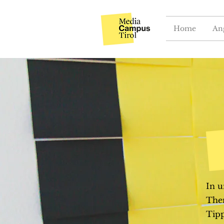
Home
An
In u
Them
Tipp