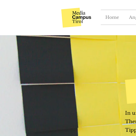
Home
An
In u
Them
Tipp