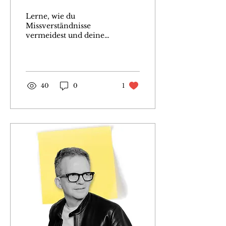
Lerne, wie du
Missverständnisse
vermeidest und deine
Botschaften klar
vermittelst. Blogartikel
von Thomas Wilhelm
Albrecht
40
0
1